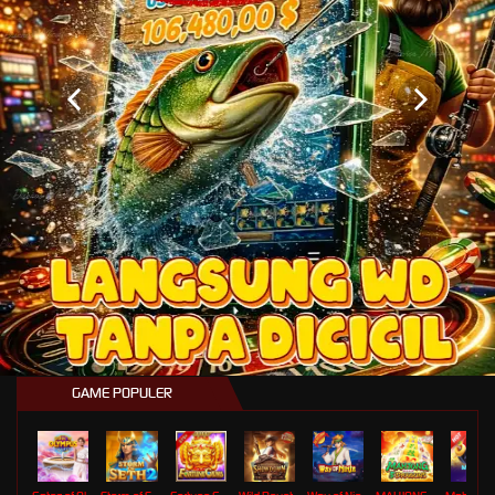
GAME POPULER