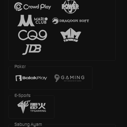
Poker
E-Sports
Sabung Ayam