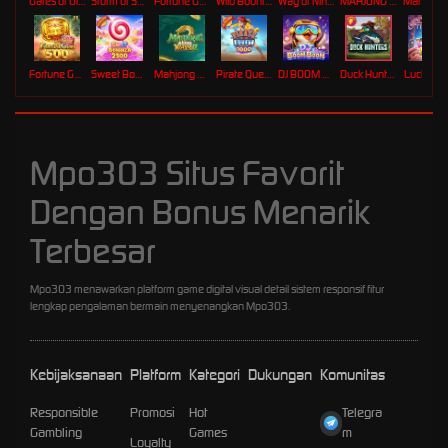
Gates of Olympus Roulette
Storm of Seth 2
Fortune Gems
Wild Bounty Showdown
Way of Ninja
MAHJONG 5 DRAGONS
Mahj
Fortune Gems 500
Sweet Bonanza 2500
Mahjong Ways 2
Pirate Quest 1000
DJ BOOM BOOM
Duck Hunters
Lucky Ne
Mpo303 Situs Favorit
Dengan Bonus Menarik
Terbesar
Mpo303 menawarkan platform game digital visual detail sistem responsif fitur
lengkap pengalaman bermain menyenangkan Mpo303.
Kebijaksanaan
Platform
Kategori
Dukungan
Komunitas
Responsible
Promosi
Hot
Telegra
Gambling
Games
m
Loyalty