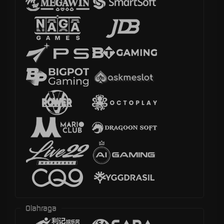
Olahraga