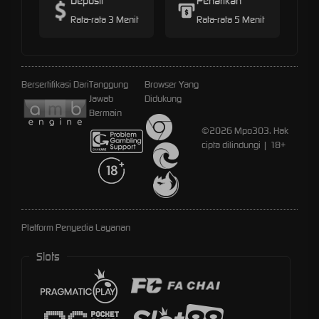
Deposit
Penarikan
Rata-rata 3 Menit
Rata-rata 5 Menit
Bersertifikasi Dari
Tanggung
Browser Yang
Jawab
Didukung
Bermain
©2026 Mpo303. Hak
cipta dilindungi | 18+
Platform Penyedia Layanan
Slots